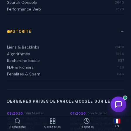
Search Console
2645
Performance Web
1528
AUTORITE
Liens & Backlinks
2609
Algorithmes
1256
Recherche locale
1137
PDF & Fichiers
1128
Penalites & Spam
846
DERNIERES PRISES DE PAROLE GOOGLE SUR LE SEO
John Mueller
John Mueller
08/2026
07/2026
Que faire quand vos
Les pages de résultats
métadonnées SEO se
internes peuvent-elles
EN
Recherche
Catégories
Récentes
contredisent ?
vraiment nuire au classeme…