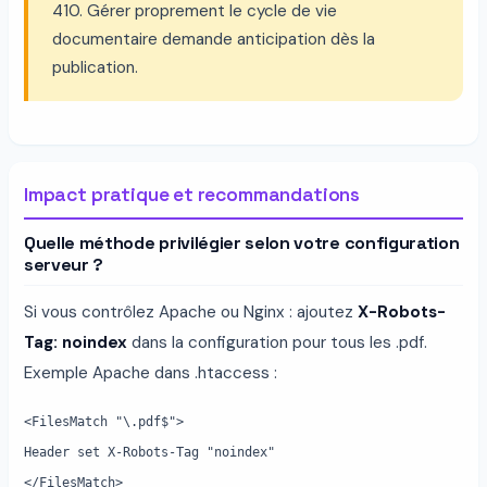
410. Gérer proprement le cycle de vie
documentaire demande anticipation dès la
publication.
Impact pratique et recommandations
Quelle méthode privilégier selon votre configuration
serveur ?
Si vous contrôlez Apache ou Nginx : ajoutez
X-Robots-
Tag: noindex
dans la configuration pour tous les .pdf.
Exemple Apache dans .htaccess :
<FilesMatch "\.pdf$">
Header set X-Robots-Tag "noindex"
</FilesMatch>