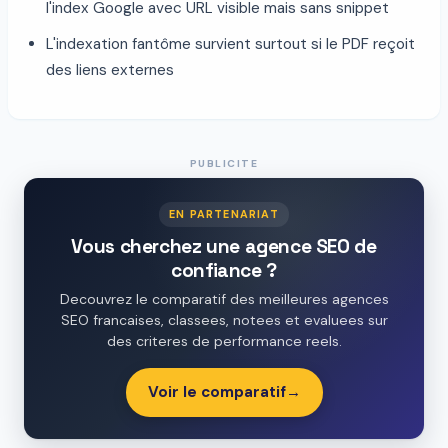
l'index Google avec URL visible mais sans snippet
L'indexation fantôme survient surtout si le PDF reçoit
des liens externes
PUBLICITE
EN PARTENARIAT
Vous cherchez une agence SEO de
confiance ?
Decouvrez le comparatif des meilleures agences
SEO francaises, classees, notees et evaluees sur
des criteres de performance reels.
Voir le comparatif
→