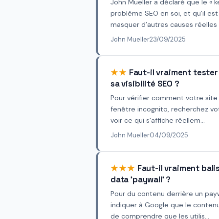
John Mueller a déclaré que le « k
problème SEO en soi, et qu’il es
masquer d’autres causes réelles 
John Mueller
23/09/2025
★★
Faut-il vraiment tester
sa visibilité SEO ?
Pour vérifier comment votre site 
fenêtre incognito, recherchez vot
voir ce qui s'affiche réellem...
John Mueller
04/09/2025
★★★
Faut-il vraiment bal
data 'paywall' ?
Pour du contenu derrière un paywal
indiquer à Google que le contenu
de comprendre que les utilis...