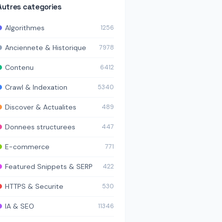
Autres categories
Algorithmes
1256
Anciennete & Historique
7978
Contenu
6412
Crawl & Indexation
5340
Discover & Actualites
489
Donnees structurees
447
E-commerce
771
Featured Snippets & SERP
422
HTTPS & Securite
530
IA & SEO
11346