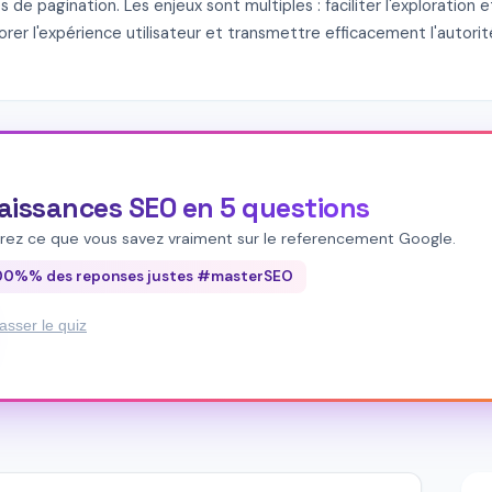
de pagination. Les enjeux sont multiples : faciliter l'exploration et
orer l'expérience utilisateur et transmettre efficacement l'autori
 sur les balises rel next/prev, désormais obsolètes, tout en mai
ématiques. Le fil d'Ariane (breadcrumb) reste un élément structura
ages. Les praticiens SEO trouveront ici les positions officielles s
enus de navigation et leur impact sur la visibilité. Comprendre les 
ter les erreurs d'architecture qui fragmentent l'autorité ou créen
olide pour la performance organique à long terme.
aissances SEO en 5 questions
rez ce que vous savez vraiment sur le referencement Google.
100%% des reponses justes #masterSEO
asser le quiz