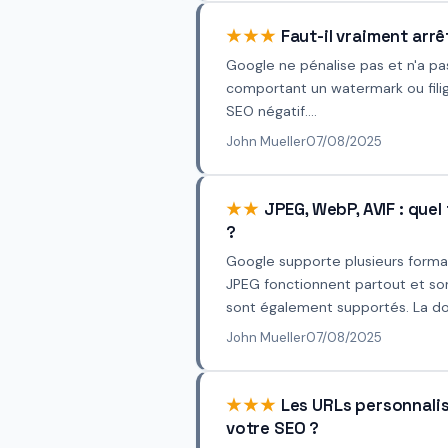
★★★
Faut-il vraiment arrê
Google ne pénalise pas et n'a p
comportant un watermark ou fili
SEO négatif....
John Mueller
07/08/2025
★★
JPEG, WebP, AVIF : quel
?
Google supporte plusieurs format
JPEG fonctionnent partout et so
sont également supportés. La do
John Mueller
07/08/2025
★★★
Les URLs personnalis
votre SEO ?