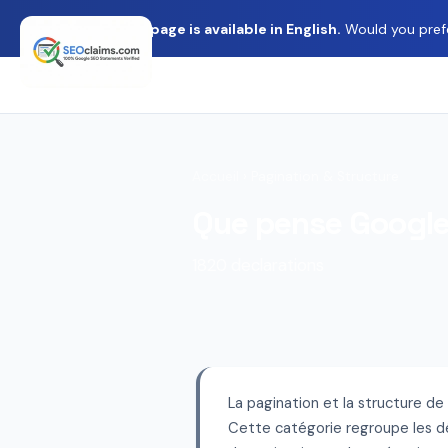
This page is available in English.
Would you prefer
Accueil
› Pagination & Structure
Que pense Google 
1820 declarations
La pagination et la structure d
Cette catégorie regroupe les dé