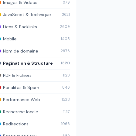
Images & Videos
979
JavaScript & Technique
3621
Liens & Backlinks
2609
Mobile
1408
Nom de domaine
2976
Pagination & Structure
1820
PDF & Fichiers
1129
Penalites & Spam
846
Performance Web
1528
Recherche locale
1137
Redirections
1066
Reseaux sociaux