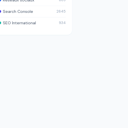
689
Search Console
2645
SEO International
934