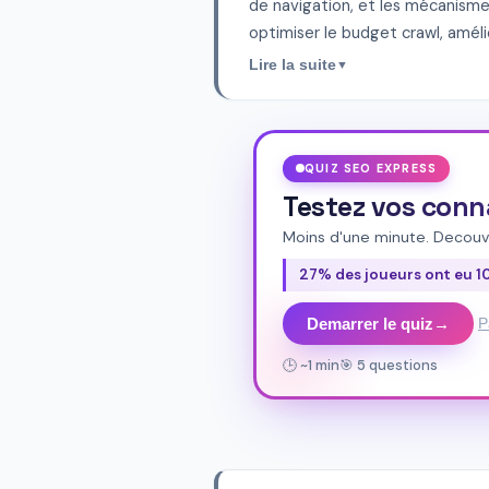
de navigation, et les mécanismes 
optimiser le budget crawl, améli
évolué dans ses recommandations
Lire la suite
▼
architecture logique en silos th
compréhension contextuelle des p
l'organisation en onglets, les m
aspects structurels permet d'évi
QUIZ SEO EXPRESS
en construisant une fondation s
Testez vos conn
Moins d'une minute. Decouv
27% des joueurs ont eu 
Demarrer le quiz
→
P
🕒 ~1 min
🎯 5 questions