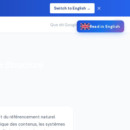
×
Switch to English →
🔍
Que dit Google sur le SEO ?
/
& Structure
et du référencement naturel.
chique des contenus, les systèmes