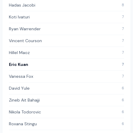
Hadas Jacobi
8
Koti Ivaturi
7
Ryan Warrender
7
Vincent Courson
7
Hillel Maoz
7
Eric Kuan
7
Vanessa Fox
7
David Yule
6
Zineb Ait Bahajji
6
Nikola Todorovic
6
Roxana Stingu
6