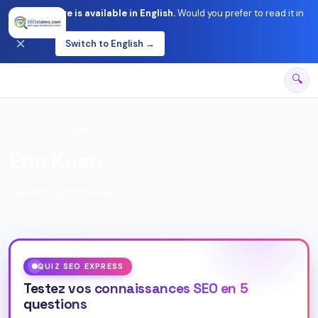
This page is available in English.
Would you prefer to read it in
English?
×
Switch to English →
🔍
Accueil
› Eric Kuan
Eric Kuan
Assistant SEO
Base sur les declarations officielles de Google
7
declarations
Periode : 2015 - 2015
QUIZ SEO EXPRESS
Testez vos connaissances SEO en 5
questions