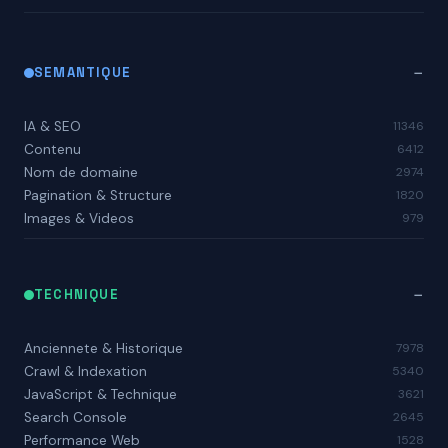
SEMANTIQUE
IA & SEO
11346
Contenu
6412
Nom de domaine
2974
Pagination & Structure
1820
Images & Videos
979
TECHNIQUE
Anciennete & Historique
7978
Crawl & Indexation
5340
JavaScript & Technique
3621
Search Console
2645
Performance Web
1528