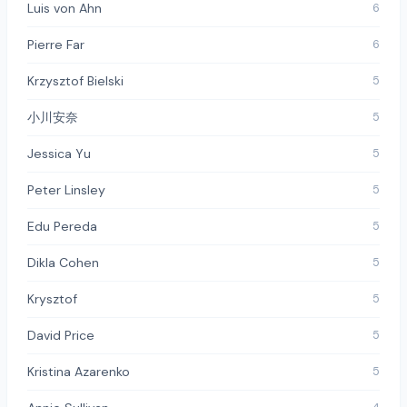
Luis von Ahn
6
Pierre Far
6
Krzysztof Bielski
5
小川安奈
5
Jessica Yu
5
Peter Linsley
5
Edu Pereda
5
Dikla Cohen
5
Krysztof
5
David Price
5
Kristina Azarenko
5