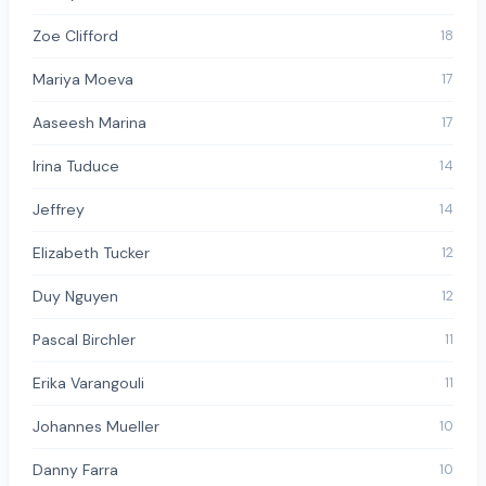
Zoe Clifford
18
Mariya Moeva
17
Aaseesh Marina
17
Irina Tuduce
14
Jeffrey
14
Elizabeth Tucker
12
Duy Nguyen
12
Pascal Birchler
11
Erika Varangouli
11
Johannes Mueller
10
Danny Farra
10