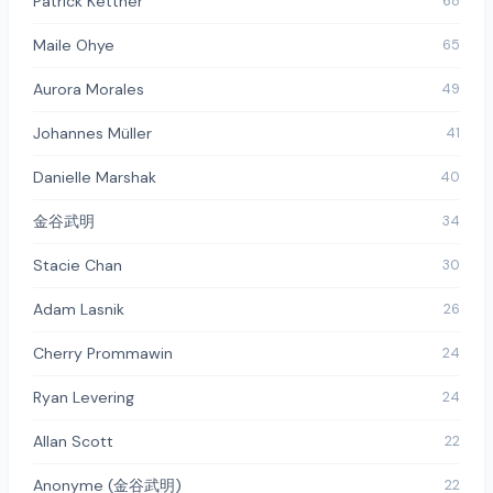
Patrick Kettner
68
Maile Ohye
65
Aurora Morales
49
Johannes Müller
41
Danielle Marshak
40
金谷武明
34
Stacie Chan
30
Adam Lasnik
26
Cherry Prommawin
24
Ryan Levering
24
Allan Scott
22
Anonyme (金谷武明)
22