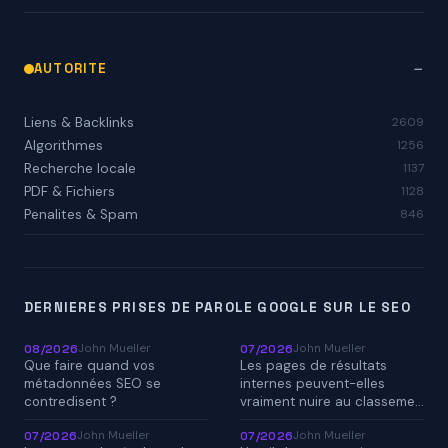
AUTORITE
Liens & Backlinks
2609
Algorithmes
1256
Recherche locale
1137
PDF & Fichiers
1128
Penalites & Spam
846
DERNIERES PRISES DE PAROLE GOOGLE SUR LE SEO
John Mueller
John Mueller
08/2026
07/2026
Que faire quand vos
Les pages de résultats
métadonnées SEO se
internes peuvent-elles
contredisent ?
vraiment nuire au classeme…
John Mueller
John Mueller
07/2026
07/2026