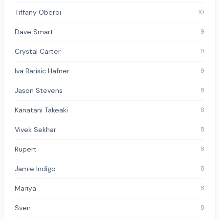
Tiffany Oberoi
10
Dave Smart
9
Crystal Carter
9
Iva Barisic Hafner
9
Jason Stevens
8
Kanatani Takeaki
8
Vivek Sekhar
8
Rupert
8
Jamie Indigo
8
Mariya
8
Sven
8