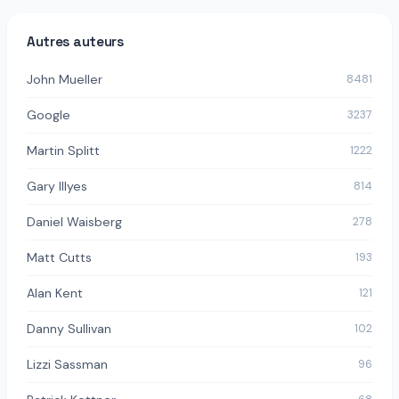
Autres auteurs
John Mueller
8481
Google
3237
Martin Splitt
1222
Gary Illyes
814
Daniel Waisberg
278
Matt Cutts
193
Alan Kent
121
Danny Sullivan
102
Lizzi Sassman
96