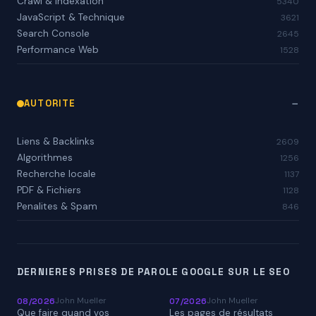
Crawl & Indexation
5340
JavaScript & Technique
3621
Search Console
2645
Performance Web
1528
AUTORITE
Liens & Backlinks
2609
Algorithmes
1256
Recherche locale
1137
PDF & Fichiers
1128
Penalites & Spam
846
DERNIERES PRISES DE PAROLE GOOGLE SUR LE SEO
John Mueller
John Mueller
08/2026
07/2026
Que faire quand vos
Les pages de résultats