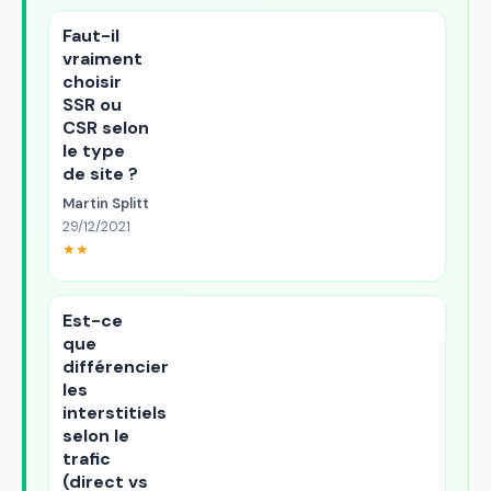
Faut-il
vraiment
choisir
SSR ou
CSR selon
le type
de site ?
Martin Splitt
29/12/2021
★★
Est-ce
que
différencier
les
interstitiels
selon le
trafic
(direct vs