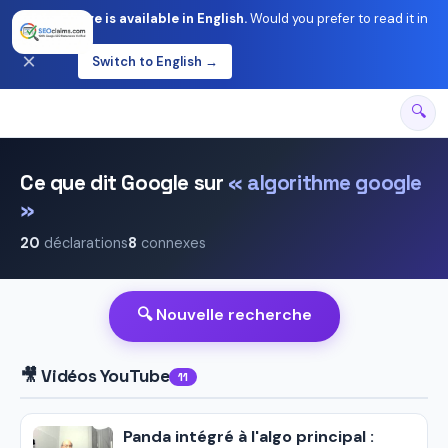
This page is available in English.
Would you prefer to read it in
English?
×
Switch to English →
🔍
Ce que dit Google sur
« algorithme google
»
20
déclarations
8
connexes
Assistant SEO
Base sur les declarations officielles de Google
🔍 Nouvelle recherche
🎥 Vidéos YouTube
11
Panda intégré à l'algo principal :