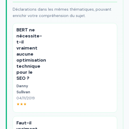
Déclarations dans les mêmes thématiques, pouvant
enrichir votre compréhension du sujet.
BERT ne
nécessite-
t-il
vraiment
aucune
optimisation
technique
pour le
SEO ?
Danny
Sullivan
04/11/2019
★★★
Faut-il
vraiment