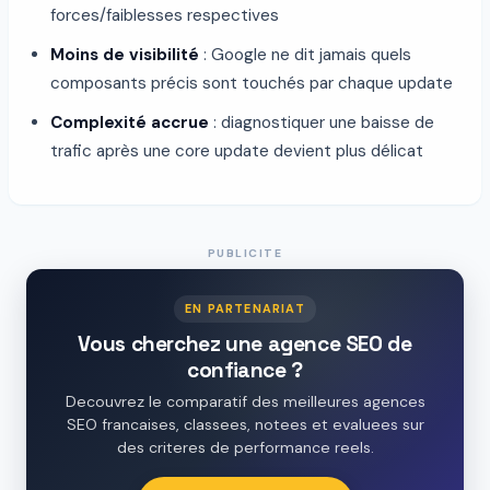
forces/faiblesses respectives
Moins de visibilité
: Google ne dit jamais quels
composants précis sont touchés par chaque update
Complexité accrue
: diagnostiquer une baisse de
trafic après une core update devient plus délicat
PUBLICITE
EN PARTENARIAT
Vous cherchez une agence SEO de
confiance ?
Decouvrez le comparatif des meilleures agences
SEO francaises, classees, notees et evaluees sur
des criteres de performance reels.