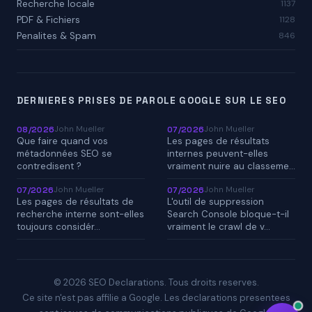
Recherche locale
1137
PDF & Fichiers
1128
Penalites & Spam
846
DERNIERES PRISES DE PAROLE GOOGLE SUR LE SEO
John Mueller
John Mueller
08/2026
07/2026
Que faire quand vos
Les pages de résultats
métadonnées SEO se
internes peuvent-elles
contredisent ?
vraiment nuire au classeme…
John Mueller
John Mueller
07/2026
07/2026
Les pages de résultats de
L'outil de suppression
recherche interne sont-elles
Search Console bloque-t-il
toujours considér…
vraiment le crawl de v…
© 2026 SEO Declarations. Tous droits reserves.
Ce site n'est pas affilie a Google. Les declarations presentees