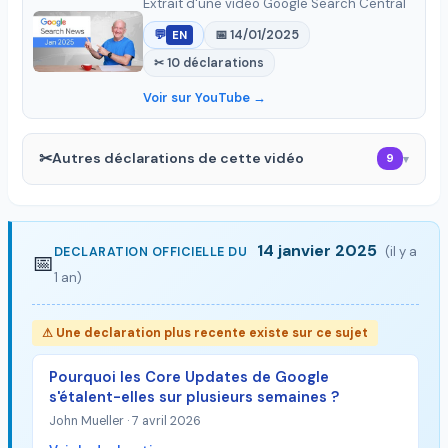
Extrait d'une vidéo Google Search Central
💬
📅 14/01/2025
EN
✂ 10 déclarations
▶
Voir sur YouTube →
✂
Autres déclarations de cette vidéo
9
▾
14 janvier 2025
(il y a
DECLARATION OFFICIELLE DU
📅
1 an)
⚠ Une declaration plus recente existe sur ce sujet
Pourquoi les Core Updates de Google
s'étalent-elles sur plusieurs semaines ?
John Mueller · 7 avril 2026