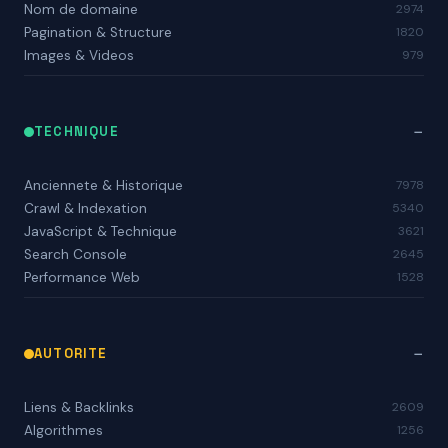
Nom de domaine
2974
Pagination & Structure
1820
Images & Videos
979
TECHNIQUE
Anciennete & Historique
7978
Crawl & Indexation
5340
JavaScript & Technique
3621
Search Console
2645
Performance Web
1528
AUTORITE
Liens & Backlinks
2609
Algorithmes
1256